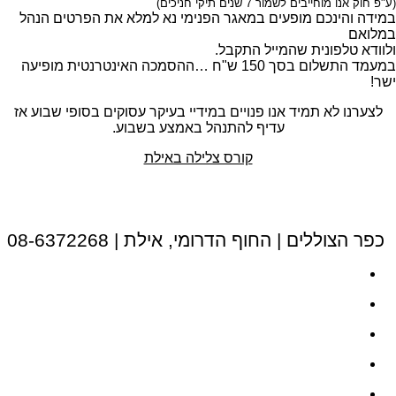
(ע"פ חוק אנו מוחייבים לשמור 7 שנים תיקי חניכים)
במידה והינכם מופעים במאגר הפנימי נא למלא את הפרטים הנהל
במלואם
ולוודא טלפונית שהמייל התקבל.
במעמד התשלום בסך 150 ש"ח …ההסמכה האינטרנטית מופיעה
ישר!
לצערנו לא תמיד אנו פנויים במידיי בעיקר עסוקים בסופי שבוע אז
עדיף להתנהל באמצע בשבוע.
קורס צלילה באילת
כפר הצוללים | החוף הדרומי, אילת | 08-6372268