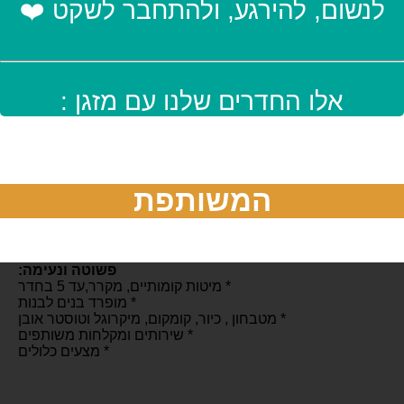
לנשום, להירגע, ולהתחבר לשקט ❤️
אלו החדרים שלנו עם מזגן :
המשותפת
פשוטה ונעימה:
* מיטות קומותיים, מקרר,עד 5 בחדר
* מופרד בנים לבנות
* מטבחון , כיור, קומקום, מיקרוגל וטוסטר אובן
* שירותים ומקלחות משותפים
* מצעים כלולים