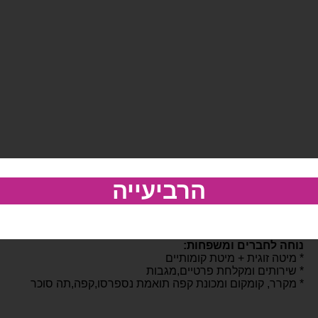
הרביעייה
נוחה לחברים ומשפחות:
* מיטה זוגית + מיטת קומותיים
* שירותים ומקלחת פרטיים,מגבות
* מקרר, קומקום ומכונת קפה תואמת נספרסו,קפה,תה סוכר