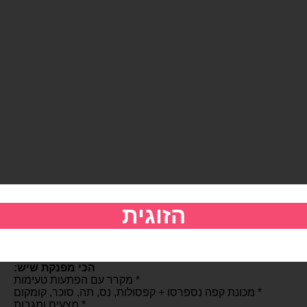
הזוגית
הכי מפנקת שיש:
* מקרר עם הפתעות טעימות
* מכונת קפה נספרסו + קפסולות, נס, תה, סוכר, קומקום
* מצעים ומגבות