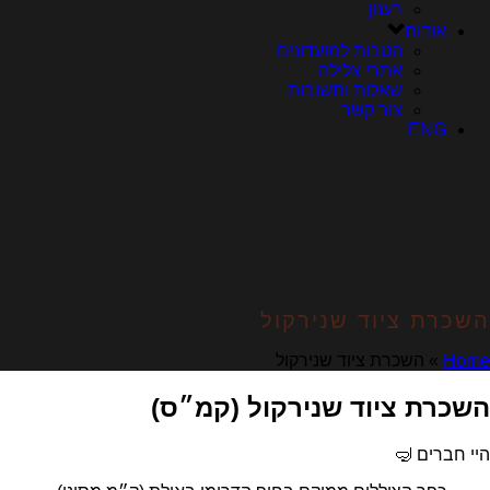
רענון
אודות
הטבות למועדונים
אתרי צלילה
שאלות ותשובות
צור קשר
ENG
השכרת ציוד שנירקול
Home
»
השכרת ציוד שנירקול
השכרת ציוד שנירקול (קמ״ס)
היי חברים 🤿