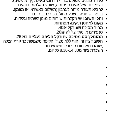
כפר הצוללים ממוקם בחוף הדרומי באילת (ק״מ מסיני),
בשמורת האלמוגים הפתוחה, שופע באלמוגים ודגים.
להביא תעודה מזהה לערבון (תשלום באשראי או מזומן).
בכפר יש חניה בשפע בחול..בכורכר..בחינם
והכי חשוב!
יש מקלחות,שירותים מזנון לשתיה וגלידות.
מקום לאחסן תיקים/ מפתחות.
מחיר מסיכה ושנורקל 40₪.
סנפירים או נעלי צלילה 20₪.
המומלץ סט מסיכה שנורקל חליפה נעליים ב75₪.
חשוב לציין זהו חוף ללא מציל..חליפה משמשת כחגורת הצלה
,שומרת על חום גוף ונגד השמש חח.
השכרת ציוד מ8.30-14.30 כל יום.